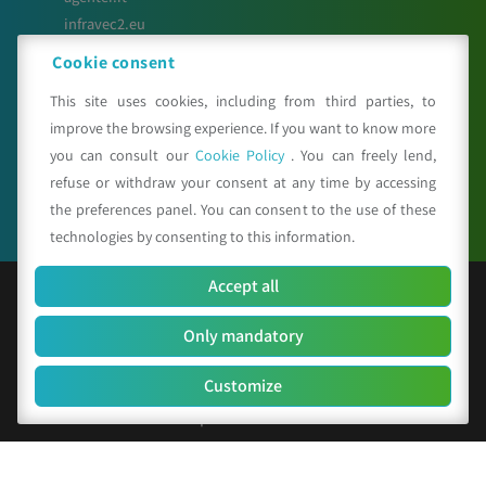
infravec2.eu
meteosystem.com
Cookie consent
This site uses cookies, including from third parties, to
improve the browsing experience. If you want to know more
Seguici su
you can consult our
Cookie Policy
. You can freely lend,
refuse or withdraw your consent at any time by accessing
the preferences panel. You can consent to the use of these
technologies by consenting to this information.
Accept all
© Copyright 2025 CAA - all rights reserved
Only mandatory
F.C. and V.A.T. 01529451203
R.E.A. n. 342491/BO
Customize
Social Capital Euro 156.000 i.v.
Company identification code: SUBM70N