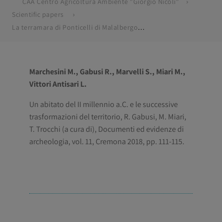
CAA Centro Agricoltura Ambiente "Giorgio Nicoli"
Scientific papers
La terramara di Ponticelli di Malalbergo. Le indagini al radiocarbonio, in Ponticelli di Malalbergo
Marchesini M., Gabusi R., Marvelli S., Miari M.,
Vittori Antisari L.
Un abitato del II millennio a.C. e le successive
trasformazioni del territorio, R. Gabusi, M. Miari,
T. Trocchi (a cura di), Documenti ed evidenze di
archeologia, vol. 11, Cremona 2018, pp. 111-115.