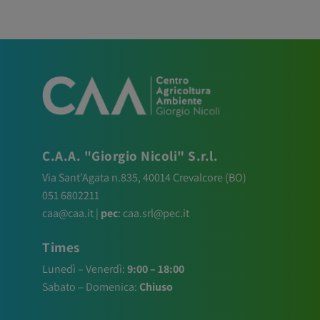
C.A.A. "Giorgio Nicoli" S.r.l.
Via Sant’Agata n.835,
40014
Crevalcore
(BO)
051 6802211
caa@caa.it
|
pec
:
caa.srl@pec.it
Times
Lunedì – Venerdì:
9:00 – 18:00
Sabato – Domenica:
Chiuso