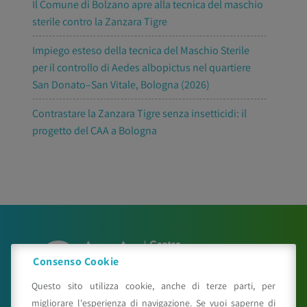
Il Comune di Bolzano apre alla tecnica del maschio
sterile contro la Zanzara Tigre
Impiego esteso della tecnica del Maschio Sterile
per il controllo di Aedes albopictus nel quartiere
San Donato–San Vitale, Bologna (2026)
Contrastare la Zanzara Tigre senza insetticidi: il
progetto del CAA a Bologna
Consenso Cookie
Questo sito utilizza cookie, anche di terze parti, per
migliorare l'esperienza di navigazione. Se vuoi saperne di