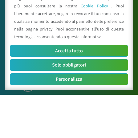
C.A.A. "Giorgio Nicoli" S.r.l.
più puoi consultare la nostra
Cookie Policy
. Puoi
Via Sant’Agata n.835,
40014
Crevalcore
(BO)
liberamente accettare, negare o revocare il tuo consenso in
051 6802211
qualsiasi momento accedendo al pannello delle preferenze
caa@caa.it
|
pec
:
caa.srl@pec.it
nella pagina privacy. Puoi acconsentire all'uso di queste
tecnologie acconsentendo a questa informativa.
Orari
Accetta tutto
Lunedì – Venerdì:
9:00 – 18:00
Sabato – Domenica:
Chiuso
Solo obbligatori
Personalizza
Mappa del sito
Il Centro
Attività
News
Paper Scientifici