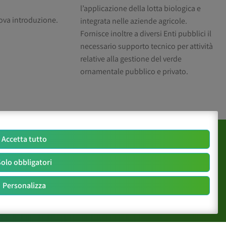
l’applicazione della lotta biologica e
uova introduzione.
integrata nelle aziende agricole.
Fornisce inoltre a diversi Enti pubblici il
necessario supporto tecnico per attività
relative alla gestione del verde
ornamentale pubblico e privato.
Accetta tutto
olo obbligatori
Personalizza
Seguici su