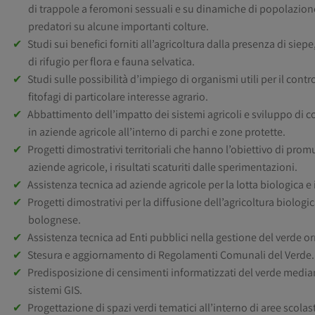
di trappole a feromoni sessuali e su dinamiche di popolazione 
predatori su alcune importanti colture.
Studi sui benefici forniti all’agricoltura dalla presenza di siepe
di rifugio per flora e fauna selvatica.
Studi sulle possibilità d’impiego di organismi utili per il contr
fitofagi di particolare interesse agrario.
Abbattimento dell’impatto dei sistemi agricoli e sviluppo di c
in aziende agricole all’interno di parchi e zone protette.
Progetti dimostrativi territoriali che hanno l’obiettivo di prom
aziende agricole, i risultati scaturiti dalle sperimentazioni.
Assistenza tecnica ad aziende agricole per la lotta biologica e 
Progetti dimostrativi per la diffusione dell’agricoltura biologi
bolognese.
Assistenza tecnica ad Enti pubblici nella gestione del verde 
Stesura e aggiornamento di Regolamenti Comunali del Verde.
Predisposizione di censimenti informatizzati del verde median
sistemi GIS.
Progettazione di spazi verdi tematici all’interno di aree scolas