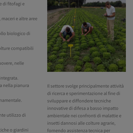
di fitofagi e
, maceri e altre aree
ollo biologico di
olture compatibili
uovere, nelle
integrata.
ca nella pianura
Il settore svolge principalmente attività
di ricerca e sperimentazione al fine di
ornamentale.
sviluppare e diffondere tecniche
innovative di difesa a basso impatto
te utilizzo di
ambientale nei confronti di malattie e
insetti dannosi alle colture agrarie,
tiche o giardini
fornendo assistenza tecnica per