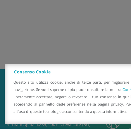
Consenso Cookie
Questo sito utilizza cookie, anche di terze parti, per migliorare 
navigazione. Se vuoi saperne di più puoi consultare la nostra
Cook
liberamente accettare, negare o revocare il tuo consenso in qua
accedendo al pannello delle preferenze nella pagina privacy. Pu
all'uso di queste tecnologie acconsentendo a questa informativa.
C.A.A. "Giorgio Nicoli" S.r.l.
Via Sant’Agata n.835,
40014
Crevalcore
(BO)
I