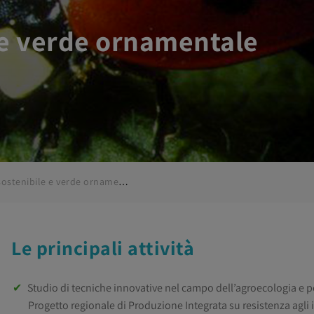
 e verde ornamentale
Agricoltura sostenibile e verde ornamentale
Le principali attività
Studio di tecniche innovative nel campo dell’agroecologia e pe
Progetto regionale di Produzione Integrata su resistenza agli in