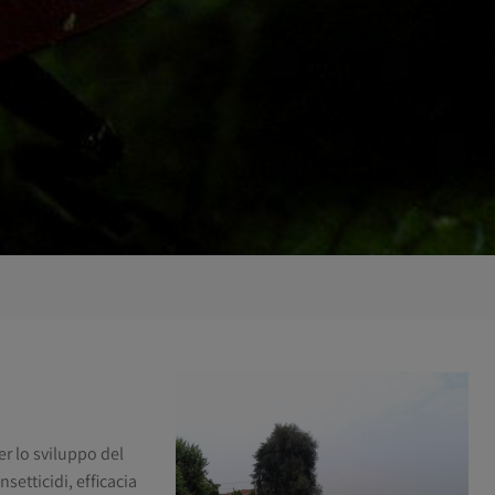
r lo sviluppo del
setticidi, efficacia