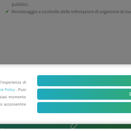
pubblici .
Monitoraggio e controllo delle infestazioni di organismi di n
l'esperienza di
ie Policy
. Puoi
S
lsiasi momento
oi acconsentire
Mappa del sito
Link Utili
l Centro
astraecologia.com