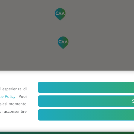
l'esperienza di
ie Policy
. Puoi
S
lsiasi momento
oi acconsentire