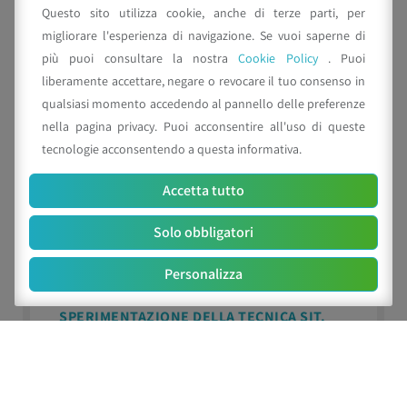
Questo sito utilizza cookie, anche di terze parti, per
migliorare l'esperienza di navigazione. Se vuoi saperne di
Arianna Puggioli
più puoi consultare la nostra
Cookie Policy
. Puoi
liberamente accettare, negare o revocare il tuo consenso in
Link alla pagina del referente
qualsiasi momento accedendo al pannello delle preferenze
nella pagina privacy. Puoi acconsentire all'uso di queste
tecnologie acconsentendo a questa informativa.
Accetta tutto
Solo obbligatori
PROVE DI LABORATORIO PER
L’ALLEVAMENTO MASSALE DI
Personalizza
AE.ALBOPICTUS NELL’AMBITO DELLA
SPERIMENTAZIONE DELLA TECNICA SIT.
Periodo
: Gennaio – Marzo (2 giorni / settimana)
Luogo
: Laboratorio CAA Crevalcore (BO)