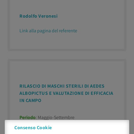
Rodolfo Veronesi
Link alla pagina del referente
RILASCIO DI MASCHI STERILI DI AEDES
ALBOPICTUS E VALUTAZIONE DI EFFICACIA
IN CAMPO
Periodo
: Maggio-Settembre
Luogo
: Attività di campo a Bologna Laboratorio
Consenso Cookie
CAA Crevalcore (BO)