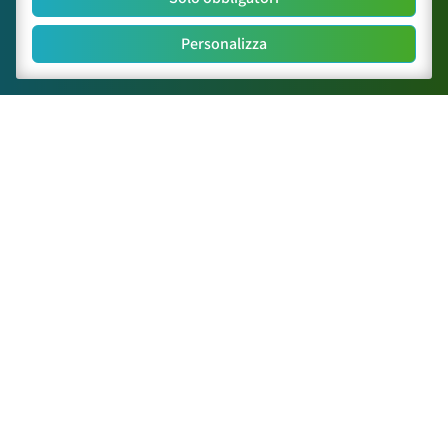
Paper Scientifici
Posters e Relazioni
Personalizza
Contatti
Link Utili
astraecologia.com
zanzaratigreonline.it
agenter.it
infravec2.eu
meteosystem.com
reiprogetti.it
Seguici su