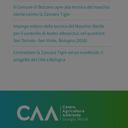
Il Comune di Bolzano apre alla tecnica del maschio
sterile contro la Zanzara Tigre
Impiego esteso della tecnica del Maschio Sterile
per il controllo di Aedes albopictus nel quartiere
San Donato–San Vitale, Bologna (2026)
Contrastare la Zanzara Tigre senza insetticidi: il
progetto del CAA a Bologna