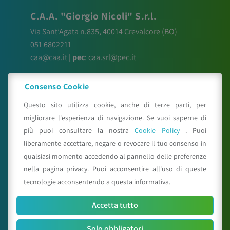
C.A.A. "Giorgio Nicoli" S.r.l.
Via Sant’Agata n.835,
40014
Crevalcore
(BO)
051 6802211
caa@caa.it
|
pec
:
caa.srl@pec.it
Orari
Consenso Cookie
Lunedì – Venerdì:
9:00 – 18:00
Questo sito utilizza cookie, anche di terze parti, per
Sabato – Domenica:
Chiuso
migliorare l'esperienza di navigazione. Se vuoi saperne di
più puoi consultare la nostra
Cookie Policy
. Puoi
liberamente accettare, negare o revocare il tuo consenso in
qualsiasi momento accedendo al pannello delle preferenze
nella pagina privacy. Puoi acconsentire all'uso di queste
Mappa del sito
tecnologie acconsentendo a questa informativa.
Il Centro
Accetta tutto
Attività
News
Solo obbligatori