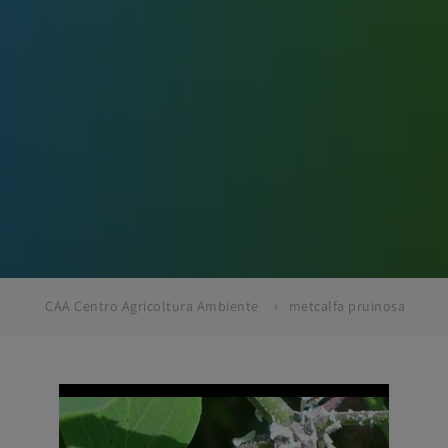
CAA Centro Agricoltura Ambiente
metcalfa pruinosa