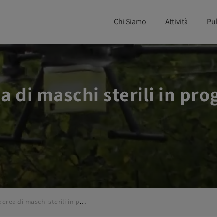
Chi Siamo
Attività
Pu
 di maschi sterili in pro
Distribuzione aerea di maschi sterili in programmi di lotta alle zanzare