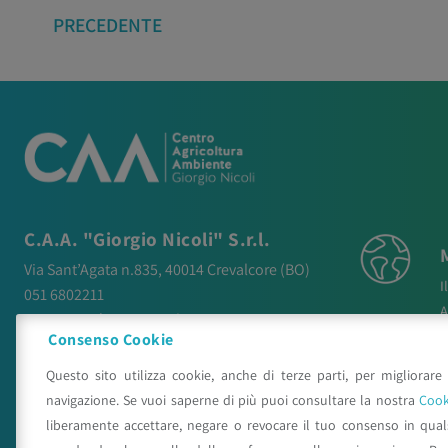
PRECEDENTE
C.A.A. "Giorgio Nicoli" S.r.l.
Via Sant’Agata n.835,
40014
Crevalcore
(BO)
I
051 6802211
A
caa@caa.it
|
pec
:
caa.srl@pec.it
N
Consenso Cookie
P
Orari
Questo sito utilizza cookie, anche di terze parti, per migliorare 
P
Lunedì – Venerdì:
9:00 – 18:00
navigazione. Se vuoi saperne di più puoi consultare la nostra
Cook
C
Sabato – Domenica:
Chiuso
liberamente accettare, negare o revocare il tuo consenso in qua