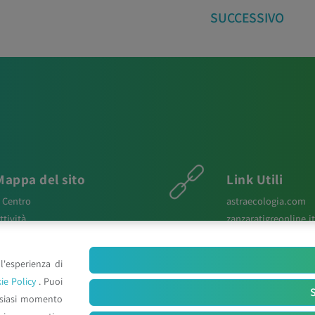
SUCCESSIVO
Mappa del sito
Link Utili
l Centro
astraecologia.com
ttività
zanzaratigreonline.it
ews
agenter.it
aper Scientifici
infravec2.eu
l'esperienza di
osters e Relazioni
meteosystem.com
ie Policy
. Puoi
ontatti
reiprogetti.it
S
lsiasi momento