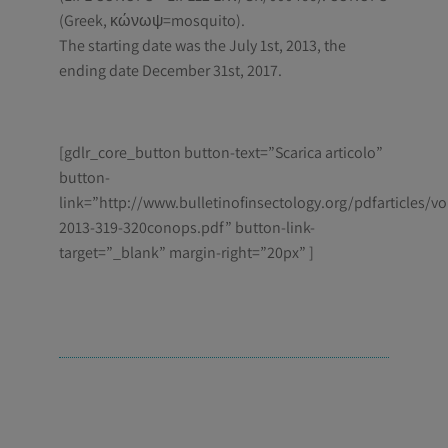
(Greek, κώνωψ=mosquito).
The starting date was the July 1st, 2013, the
ending date December 31st, 2017.
[gdlr_core_button button-text=”Scarica articolo”
button-
link=”http://www.bulletinofinsectology.org/pdfarticles/vo
2013-319-320conops.pdf” button-link-
target=”_blank” margin-right=”20px” ]