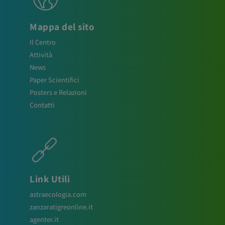
Mappa del sito
Il Centro
Attività
News
Paper Scientifici
Posters e Relazioni
Contatti
Link Utili
astraecologia.com
zanzaratigreonline.it
agenter.it