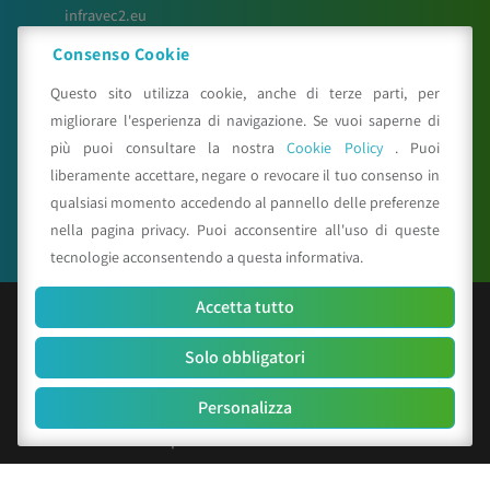
infravec2.eu
meteosystem.com
Consenso Cookie
reiprogetti.it
Questo sito utilizza cookie, anche di terze parti, per
migliorare l'esperienza di navigazione. Se vuoi saperne di
più puoi consultare la nostra
Cookie Policy
. Puoi
Seguici su
liberamente accettare, negare o revocare il tuo consenso in
qualsiasi momento accedendo al pannello delle preferenze
nella pagina privacy. Puoi acconsentire all'uso di queste
tecnologie acconsentendo a questa informativa.
Accetta tutto
© Copyright 2025 CAA - all rights reserved
Solo obbligatori
C.F. e P.IVA 01529451203
R.E.A. n. 342491/BO
Personalizza
Cap. Soc. Euro 156.000 i.v.
Codice identificativo società: SUBM70N