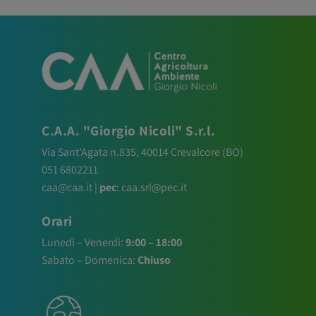
C.A.A. "Giorgio Nicoli" S.r.l.
Via Sant’Agata n.835,
40014
Crevalcore
(BO)
051 6802211
caa@caa.it
|
pec
:
caa.srl@pec.it
Orari
Lunedì – Venerdì:
9:00 – 18:00
Sabato – Domenica:
Chiuso