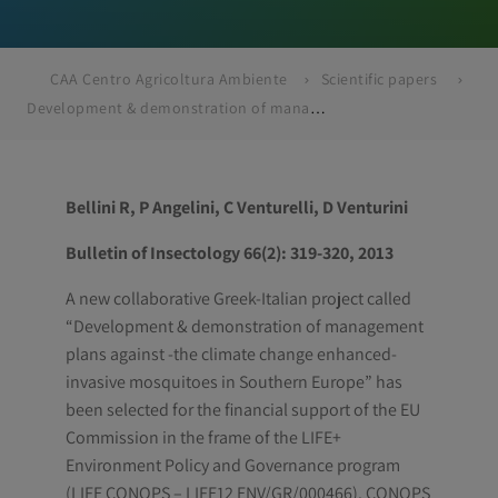
CAA Centro Agricoltura Ambiente
Scientific papers
Development & demonstration of management plans against -the climate change enhanced-invasive mosquitoes in Southern Europe.
Bellini R, P Angelini, C Venturelli, D Venturini
Bulletin of Insectology 66(2): 319-320, 2013
A new collaborative Greek-Italian project called
“Development & demonstration of management
plans against -the climate change enhanced-
invasive mosquitoes in Southern Europe” has
been selected for the financial support of the EU
Commission in the frame of the LIFE+
Environment Policy and Governance program
(LIFE CONOPS – LIFE12 ENV/GR/000466). CONOPS