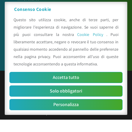
meteosystem.com
Consenso Cookie
reiprogetti.it
Questo sito utilizza cookie, anche di terze parti, per
migliorare l'esperienza di navigazione. Se vuoi saperne di
più puoi consultare la nostra
Cookie Policy
. Puoi
Seguici su
liberamente accettare, negare o revocare il tuo consenso in
qualsiasi momento accedendo al pannello delle preferenze
nella pagina privacy. Puoi acconsentire all'uso di queste
tecnologie acconsentendo a questa informativa.
Accetta tutto
© Copyright 2025 CAA - all rights reserved
Solo obbligatori
C.F. e P.IVA 01529451203
R.E.A. n. 342491/BO
Personalizza
Cap. Soc. Euro 156.000 i.v.
Codice identificativo società: SUBM70N
Privacy Policy