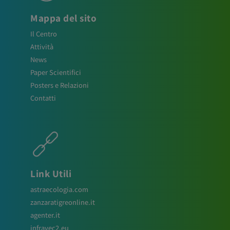
Mappa del sito
Il Centro
Attività
News
Paper Scientifici
Posters e Relazioni
Contatti
Link Utili
astraecologia.com
zanzaratigreonline.it
agenter.it
infravec2.eu