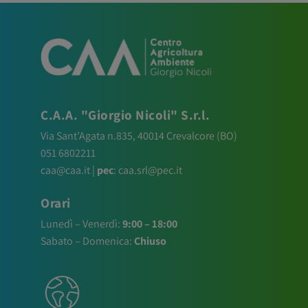
C.A.A. "Giorgio Nicoli" S.r.l.
Via Sant’Agata n.835,
40014
Crevalcore
(BO)
051 6802211
caa@caa.it
|
pec
:
caa.srl@pec.it
Orari
Lunedì – Venerdì:
9:00 – 18:00
Sabato – Domenica:
Chiuso