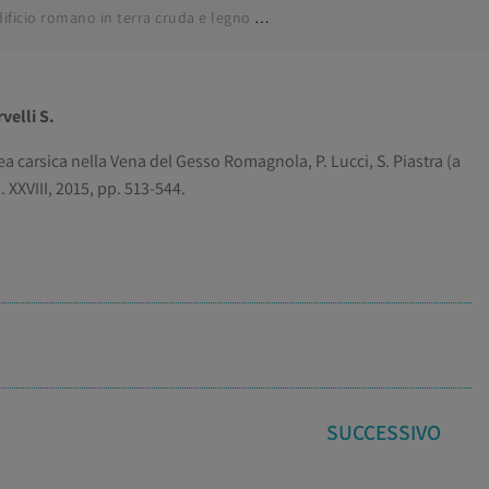
L’edificio romano in terra cruda e legno di Ca’ Carnè: un’importante scoperta nell’ambito della coltivazione del lapis specularis nella Vena del Gesso Romagnola
velli S.
rea carsica nella Vena del Gesso Romagnola, P. Lucci, S. Piastra (a
l. XXVIII, 2015, pp. 513-544.
SUCCESSIVO