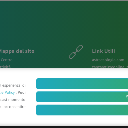
Mappa del sito
Link Utili
l Centro
astraecologia.com
ttività
zanzaratigreonline.it
ews
agenter.it
aper Scientifici
infravec2.eu
l'esperienza di
osters e Relazioni
meteosystem.com
ie Policy
. Puoi
ontatti
reiprogetti.it
S
lsiasi momento
oi acconsentire