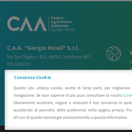
C.A.A. "Giorgio Nicoli" S.r.l.
Via Sant’Agata n.835,
40014
Crevalcore
(BO)
I
051 6802211
A
caa@caa.it
|
pec
:
caa.srl@pec.it
N
Consenso Cookie
P
Orari
Questo sito utilizza cookie, anche di terze parti, per migliorare 
P
Lunedì – Venerdì:
9:00 – 18:00
navigazione. Se vuoi saperne di più puoi consultare la nostra
Cook
C
Sabato – Domenica:
Chiuso
liberamente accettare, negare o revocare il tuo consenso in qua
accedendo al pannello delle preferenze nella pagina privacy. Pu
all'uso di queste tecnologie acconsentendo a questa informativa.