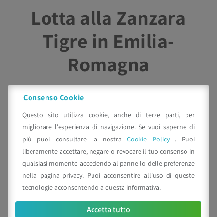
Lotta alla Zanzara
Tigre in Emilia-
Romagna
MAGGIO 09, 2010
ENTOMOLOGIA E ZOOLOGIA
Consenso Cookie
SANITARIE
Questo sito utilizza cookie, anche di terze parti, per
Leggi di più
migliorare l'esperienza di navigazione. Se vuoi saperne di
più puoi consultare la nostra
Cookie Policy
. Puoi
liberamente accettare, negare o revocare il tuo consenso in
qualsiasi momento accedendo al pannello delle preferenze
nella pagina privacy. Puoi acconsentire all'uso di queste
tecnologie acconsentendo a questa informativa.
1
…
49
50
51
52
Accetta tutto