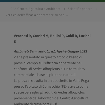
CAA Centro Agricoltura Ambiente
Scientific papers
Verifica dell'efficacia abbattente su Aedes albopictus di un formulato insetticida a base di piretrine naturali
Veronesi R, Carrieri M, Bellini R, Guidi D
, Luciani
E
Ambineti Sani
,
anno 1, n.1 Aprile-Giugno 2022
Viene presentato in questo articolo l’esito di
prove di campo sull’efficacia abbattente nei
confronti di Aedes albopictus di un formulato
commerciale a base di piretrine naturali.
La prova si è svolta in un boschetto in Valle Pega
presso l’abitato di Comacchio (FE) e aveva come
specie bersaglio gli adulti di Aedes albopictus
provenienti dai laboratori del Centro Agricoltura
Ambiente di crevalcore (BO).