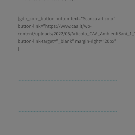
[gdlr_core_button button-text=”Scarica articolo”
button-link=”https://www.caa.it/wp-
content/uploads/2022/05/Articolo_CAA_AmbientiSani_1_
button-link-target=”_blank” margin-right=”20px”
]