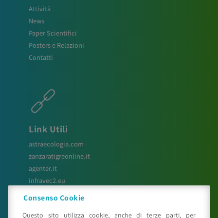
Attività
News
Paper Scientifici
Posters e Relazioni
Contatti
Link Utili
astraecologia.com
zanzaratigreonline.it
agenter.it
infravec2.eu
meteosystem.com
Consenso Cookie
reiprogetti.it
Questo sito utilizza cookie, anche di terze parti, per