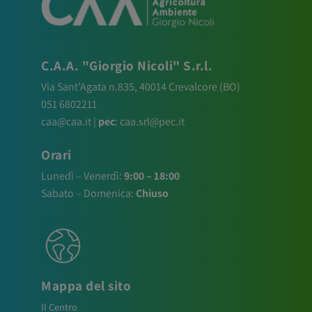
C.A.A. "Giorgio Nicoli" S.r.l.
Via Sant’Agata n.835,
40014
Crevalcore
(BO)
051 6802211
caa@caa.it
|
pec
:
caa.srl@pec.it
Orari
Lunedì – Venerdì:
9:00 – 18:00
Sabato – Domenica:
Chiuso
Mappa del sito
Il Centro