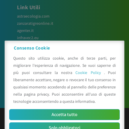
Link Utili
astraecologia.com
zanzaratigreonline.it
agenter.it
infravec2.eu
meteosystem.com
Consenso Cookie
reiprogetti.it
Questo sito utilizza cookie, anche di terze parti, per
migliorare l'esperienza di navigazione. Se vuoi saperne di
più puoi consultare la nostra
Cookie Policy
. Puoi
Seguici su
liberamente accettare, negare o revocare il tuo consenso in
qualsiasi momento accedendo al pannello delle preferenze
nella pagina privacy. Puoi acconsentire all'uso di queste
tecnologie acconsentendo a questa informativa.
Accetta tutto
© Copyright 2025 CAA - all rights reserved
Solo obbligatori