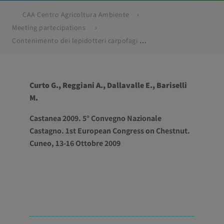
CAA Centro Agricoltura Ambiente
Meeting partecipations
Contenimento dei lepidotteri carpofagi del castagno per mezzo di nematodi entomopatogeni.
Curto G., Reggiani A., Dallavalle E., Bariselli
M.
Castanea 2009. 5° Convegno Nazionale
Castagno. 1st European Congress on Chestnut.
Cuneo, 13-16 Ottobre 2009