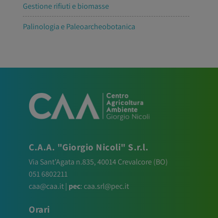
Gestione rifiuti e biomasse
Palinologia e Paleoarcheobotanica
C.A.A. "Giorgio Nicoli" S.r.l.
Via Sant’Agata n.835,
40014
Crevalcore
(BO)
051 6802211
caa@caa.it
|
pec
:
caa.srl@pec.it
Orari