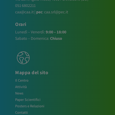
051 6802211
caa@caa.it
|
pec
:
caa.srl@pec.it
Orari
Lunedì – Venerdì:
9:00 – 18:00
Sabato – Domenica:
Chiuso
Mappa del sito
Il Centro
Attività
News
Paper Scientifici
Posters e Relazioni
Contatti