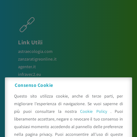
Link Utili
astraecologia.com
zanzaratigreonline.it
agenter.it
infravec2.eu
meteosystem.com
Consenso Cookie
reiprogetti.it
Questo sito utilizza cookie, anche di terze parti, per
migliorare l'esperienza di navigazione. Se vuoi saperne di
più puoi consultare la nostra
Cookie Policy
. Puoi
Seguici su
liberamente accettare, negare o revocare il tuo consenso in
qualsiasi momento accedendo al pannello delle preferenze
nella pagina privacy. Puoi acconsentire all'uso di queste