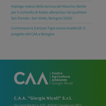
Impiego esteso della tecnica del Maschio Sterile
per il controllo di Aedes albopictus nel quartiere
San Donato–San Vitale, Bologna (2026)
Contrastare la Zanzara Tigre senza insetticidi: il
progetto del CAA a Bologna
C.A.A. "Giorgio Nicoli" S.r.l.
Via Sant’Agata n.835,
40014
Crevalcore
(BO)