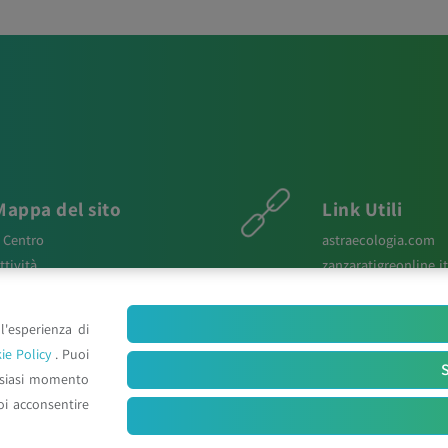
Mappa del sito
Link Utili
l Centro
astraecologia.com
ttività
zanzaratigreonline.it
ews
agenter.it
aper Scientifici
infravec2.eu
l'esperienza di
osters e Relazioni
meteosystem.com
ie Policy
. Puoi
ontatti
reiprogetti.it
S
lsiasi momento
oi acconsentire