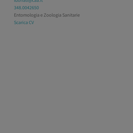
ldonati@caa.it
348.0042650
Entomologia e Zoologia Sanitarie
Scarica CV