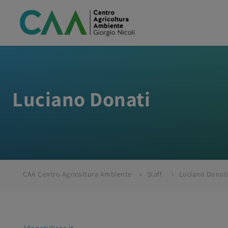
Luciano Donati
CAA Centro Agricoltura Ambiente
Staff
Luciano Donat