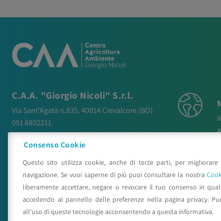
C.A.A. "Giorgio Nicoli" S.r.l.
Via Sant’Agata n.835,
40014
Crevalcore
(BO)
I
051 6802211
A
caa@caa.it
|
pec
:
caa.srl@pec.it
N
Consenso Cookie
P
Orari
Questo sito utilizza cookie, anche di terze parti, per migliorare 
P
Lunedì – Venerdì:
9:00 – 18:00
navigazione. Se vuoi saperne di più puoi consultare la nostra
Cook
C
Sabato – Domenica:
Chiuso
liberamente accettare, negare o revocare il tuo consenso in qua
accedendo al pannello delle preferenze nella pagina privacy. Pu
all'uso di queste tecnologie acconsentendo a questa informativa.