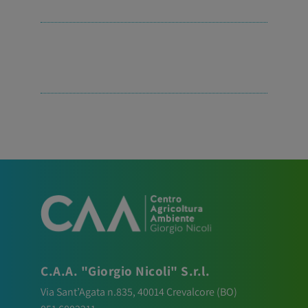
C.A.A. "Giorgio Nicoli" S.r.l.
Via Sant’Agata n.835,
40014
Crevalcore
(BO)