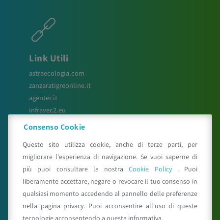
Link Utili
astraecologia.com
zanzaratigreonline.it
agenter.it
infravec2.eu
meteosystem.com
Consenso Cookie
reiprogetti.it
Questo sito utilizza cookie, anche di terze parti, per
migliorare l'esperienza di navigazione. Se vuoi saperne di
più puoi consultare la nostra
Cookie Policy
. Puoi
Seguici su
liberamente accettare, negare o revocare il tuo consenso in
qualsiasi momento accedendo al pannello delle preferenze
nella pagina privacy. Puoi acconsentire all'uso di queste
tecnologie acconsentendo a questa informativa.