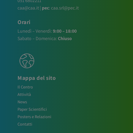
051 6802211
caa@caa.it
|
pec
:
caa.srl@pec.it
Orari
Lunedì – Venerdì:
9:00 – 18:00
Sabato – Domenica:
Chiuso
Mappa del sito
Il Centro
Attività
News
Paper Scientifici
Posters e Relazioni
Contatti