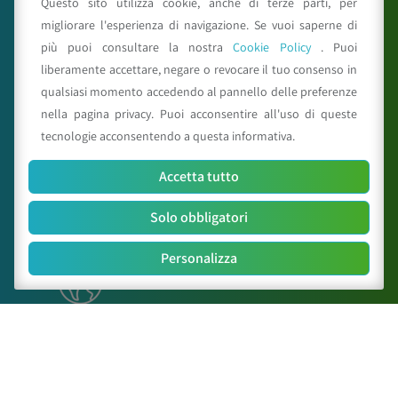
Questo sito utilizza cookie, anche di terze parti, per
migliorare l'esperienza di navigazione. Se vuoi saperne di
più puoi consultare la nostra
Cookie Policy
. Puoi
C.A.A. "Giorgio Nicoli" S.r.l.
liberamente accettare, negare o revocare il tuo consenso in
Via Sant’Agata n.835,
40014
Crevalcore
(BO)
qualsiasi momento accedendo al pannello delle preferenze
051 6802211
nella pagina privacy. Puoi acconsentire all'uso di queste
caa@caa.it
|
pec
:
caa.srl@pec.it
tecnologie acconsentendo a questa informativa.
Orari
Accetta tutto
Lunedì – Venerdì:
9:00 – 18:00
Sabato – Domenica:
Chiuso
Solo obbligatori
Personalizza
Mappa del sito
Il Centro
Attività