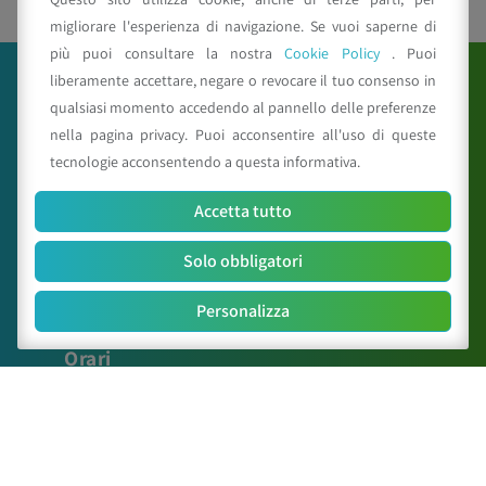
migliorare l'esperienza di navigazione. Se vuoi saperne di
più puoi consultare la nostra
Cookie Policy
. Puoi
liberamente accettare, negare o revocare il tuo consenso in
qualsiasi momento accedendo al pannello delle preferenze
nella pagina privacy. Puoi acconsentire all'uso di queste
tecnologie acconsentendo a questa informativa.
Accetta tutto
C.A.A. "Giorgio Nicoli" S.r.l.
Via Sant’Agata n.835,
40014
Crevalcore
(BO)
Solo obbligatori
051 6802211
caa@caa.it
|
pec
:
caa.srl@pec.it
Personalizza
Orari
Lunedì – Venerdì:
9:00 – 18:00
Sabato – Domenica:
Chiuso