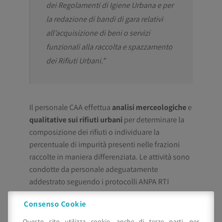
dei Regolamenti di Igiene Urbana e per
la redazione di bandi di gara relativi
all’acquisizione di beni o servizi
funzionali alla raccolta e spazzamento
dei Rifiuti Urbani.”
Il personale CAA effettua
analisi merceologiche
e
qualitative sui rifiuti urbani
per determinare la
composizione dei rifiuti o individuare la
percentuale di impurità presenti nelle frazioni
raccolte in maniera differenziata. Le attività sono
condotte da personale adeguatamente
addestrato seguendo i protocolli ANPA RTI
CTN_RIF 1/2000 UNI 9246 e Uni 10802.”
Consenso Cookie
Questo sito utilizza cookie, anche di terze parti, per