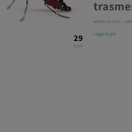
trasme
MARZO 29, 2020
NE
Leggi di più
29
MAR