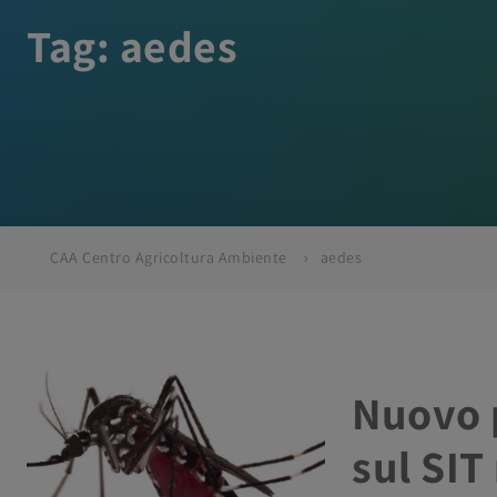
Tag:
aedes
CAA Centro Agricoltura Ambiente
aedes
Nuovo 
sul SIT