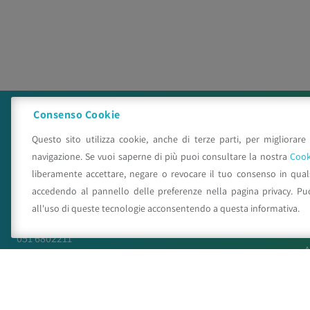
Consenso Cookie
Questo sito utilizza cookie, anche di terze parti, per migliorare 
navigazione. Se vuoi saperne di più puoi consultare la nostra
Cook
liberamente accettare, negare o revocare il tuo consenso in qua
accedendo al pannello delle preferenze nella pagina privacy. Pu
C.A.A. "Giorgio Nicoli" S.r.l.
all'uso di queste tecnologie acconsentendo a questa informativa.
Via Sant’Agata n.835,
40014
Crevalcore
(BO)
I
051 6802211
A
caa@caa.it
|
pec
:
caa.srl@pec.it
N
P
Orari
P
Lunedì – Venerdì:
9:00 – 18:00