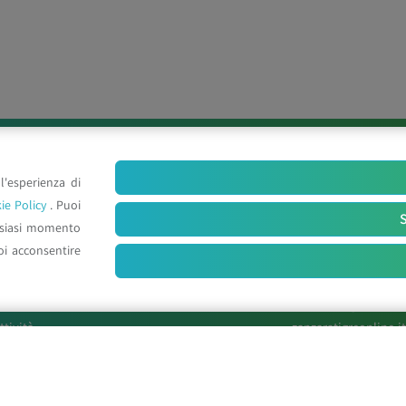
l'esperienza di
ie Policy
. Puoi
S
lsiasi momento
oi acconsentire
Mappa del sito
Link Utili
l Centro
astraecologia.com
ttività
zanzaratigreonline.it
ews
agenter.it
aper Scientifici
infravec2.eu
osters e Relazioni
meteosystem.com