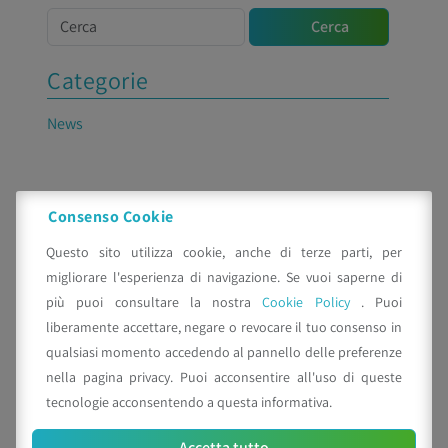
Cerca
Cerca
Categorie
News
Articoli recenti
Consenso Cookie
La Zanzara Tigre, il maschio sterile e la scienza che
Questo sito utilizza cookie, anche di terze parti, per
diventa comunità
migliorare l'esperienza di navigazione. Se vuoi saperne di
più puoi consultare la nostra
Cookie Policy
. Puoi
Cambiamenti climatici e difesa sostenibile:
liberamente accettare, negare o revocare il tuo consenso in
l’agricoltura guarda alla tecnica del maschio sterile
qualsiasi momento accedendo al pannello delle preferenze
nella pagina privacy. Puoi acconsentire all'uso di queste
Il Comune di Bolzano apre alla tecnica del maschio
tecnologie acconsentendo a questa informativa.
sterile contro la Zanzara Tigre
Impiego esteso della tecnica del Maschio Sterile
Accetta tutto