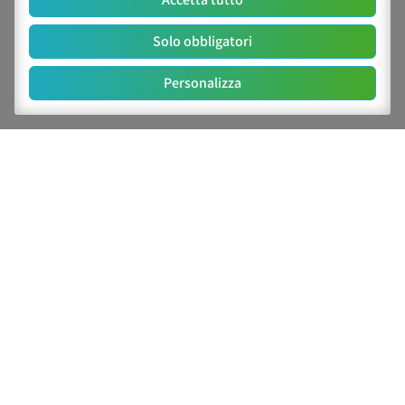
per il controllo di Aedes albopictus nel quartiere
Solo obbligatori
San Donato–San Vitale, Bologna (2026)
Contrastare la Zanzara Tigre senza insetticidi: il
Personalizza
progetto del CAA a Bologna
C.A.A. "Giorgio Nicoli" S.r.l.
Via Sant’Agata n.835,
40014
Crevalcore
(BO)
051 6802211