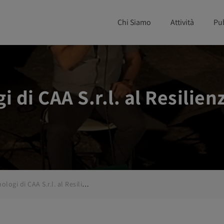
Chi Siamo
Attività
Pu
i di CAA S.r.l. al Resilie
I tecnici entomologi di CAA S.r.l. al Resilienze Festival di Bologna