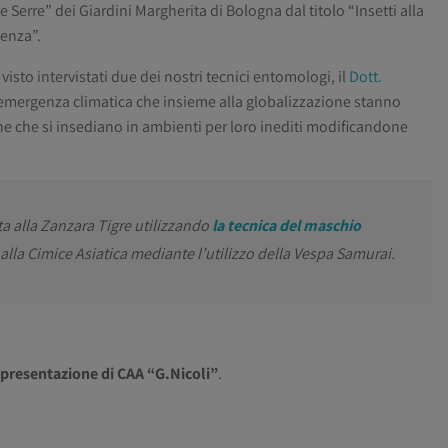
e Serre” dei Giardini Margherita di Bologna dal titolo “Insetti alla
ienza”.
isto intervistati due dei nostri tecnici entomologi, il
Dott.
ull’emergenza climatica che insieme alla globalizzazione stanno
iche che si insediano in ambienti per loro inediti modificandone
tta alla Zanzara Tigre utilizzando
la tecnica del maschio
a alla Cimice Asiatica mediante l’utilizzo della Vespa Samurai.
 presentazione di CAA “G.Nicoli”
.