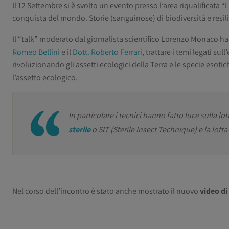
Il 12 Settembre si è svolto un evento presso l’area riqualificata “L
conquista del mondo. Storie (sanguinose) di biodiversità e resil
Il “talk” moderato dal giornalista scientifico Lorenzo Monaco ha v
Romeo Bellini
e il
Dott. Roberto Ferrari
, trattare i temi legati s
rivoluzionando gli assetti ecologici della Terra e le specie esot
l’assetto ecologico.
In particolare i tecnici hanno fatto luce sulla lo
sterile
o SIT (Sterile Insect Technique) e la lott
Nel corso dell’incontro è stato anche mostrato il nuovo
video di