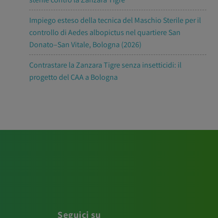
Impiego esteso della tecnica del Maschio Sterile per il
controllo di Aedes albopictus nel quartiere San
Donato–San Vitale, Bologna (2026)
Contrastare la Zanzara Tigre senza insetticidi: il
progetto del CAA a Bologna
Seguici su