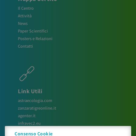
Il Centro
Attività
News
Paper Scientifici
Posters e Relazioni
Contatti
Link Utili
astraecologia.com
zanzaratigreonline.it
agenter.it
infravec2.eu
meteosystem.com
Consenso Cookie