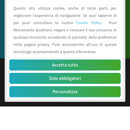
reiprogetti.it
Questo sito utilizza cookie, anche di terze parti, per
migliorare l'esperienza di navigazione. Se vuoi saperne di
più puoi consultare la nostra
Cookie Policy
. Puoi
Seguici su
liberamente accettare, negare o revocare il tuo consenso in
qualsiasi momento accedendo al pannello delle preferenze
nella pagina privacy. Puoi acconsentire all'uso di queste
tecnologie acconsentendo a questa informativa.
Accetta tutto
© Copyright 2025 CAA - all rights reserved
Solo obbligatori
C.F. e P.IVA 01529451203
R.E.A. n. 342491/BO
Personalizza
Cap. Soc. Euro 156.000 i.v.
Codice identificativo società: SUBM70N
Privacy Policy