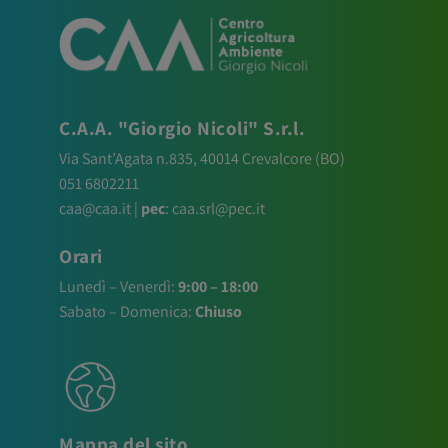
C.A.A. "Giorgio Nicoli" S.r.l.
Via Sant’Agata n.835,
40014
Crevalcore
(BO)
051 6802211
caa@caa.it
|
pec
:
caa.srl@pec.it
Orari
Lunedì – Venerdì:
9:00 – 18:00
Sabato – Domenica:
Chiuso
Mappa del sito