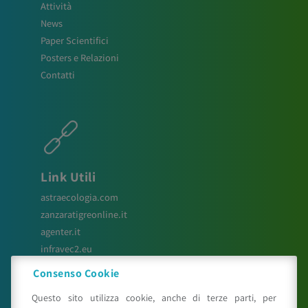
Attività
News
Paper Scientifici
Posters e Relazioni
Contatti
Link Utili
astraecologia.com
zanzaratigreonline.it
agenter.it
infravec2.eu
meteosystem.com
Consenso Cookie
reiprogetti.it
Questo sito utilizza cookie, anche di terze parti, per