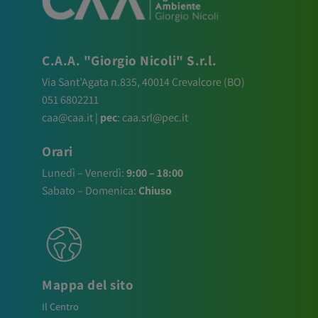
C.A.A. "Giorgio Nicoli" S.r.l.
Via Sant’Agata n.835,
40014
Crevalcore
(BO)
051 6802211
caa@caa.it
|
pec
:
caa.srl@pec.it
Orari
Lunedì – Venerdì:
9:00 – 18:00
Sabato – Domenica:
Chiuso
Mappa del sito
Il Centro