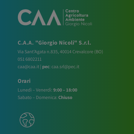
C.A.A. "Giorgio Nicoli" S.r.l.
Via Sant’Agata n.835,
40014
Crevalcore
(BO)
051 6802211
caa@caa.it
|
pec
:
caa.srl@pec.it
Orari
Lunedì – Venerdì:
9:00 – 18:00
Sabato – Domenica:
Chiuso