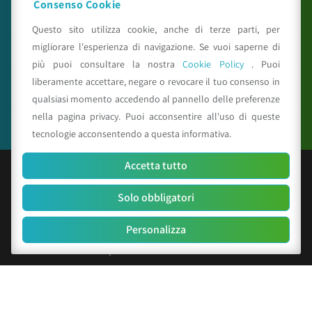
Consenso Cookie
reiprogetti.it
Questo sito utilizza cookie, anche di terze parti, per
migliorare l'esperienza di navigazione. Se vuoi saperne di
più puoi consultare la nostra
Cookie Policy
. Puoi
Seguici su
liberamente accettare, negare o revocare il tuo consenso in
qualsiasi momento accedendo al pannello delle preferenze
nella pagina privacy. Puoi acconsentire all'uso di queste
tecnologie acconsentendo a questa informativa.
Accetta tutto
© Copyright 2025 CAA - all rights reserved
Solo obbligatori
C.F. e P.IVA 01529451203
R.E.A. n. 342491/BO
Personalizza
Cap. Soc. Euro 156.000 i.v.
Codice identificativo società: SUBM70N
Privacy Policy