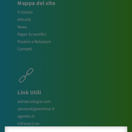
Mappa del sito
Il Centro
Attività
News
Paper Scientifici
Posters e Relazioni
Contatti
Link Utili
astraecologia.com
zanzaratigreonline.it
agenter.it
infravec2.eu
meteosystem.com