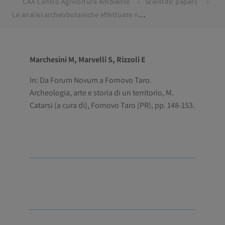
CAA Centro Agricoltura Ambiente
Scientific papers
Le analisi archeobotaniche effettuate nel sito romano di Riccò – Fornovo di Taro (Parma)
Marchesini M, Marvelli S, Rizzoli E
In: Da Forum Novum a Fornovo Taro.
Archeologia, arte e storia di un territorio, M.
Catarsi (a cura di), Fornovo Taro (PR), pp. 148-153.