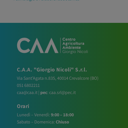
C.A.A. "Giorgio Nicoli" S.r.l.
Via Sant’Agata n.835,
40014
Crevalcore
(BO)
051 6802211
caa@caa.it
|
pec
:
caa.srl@pec.it
Orari
Lunedì – Venerdì:
9:00 – 18:00
Sabato – Domenica:
Chiuso