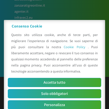
zanzaratigreonline.it
agenter.it
infravec2.eu
meteosystem.com
Consenso Cookie
reiprogetti.it
Questo sito utilizza cookie, anche di terze parti, per
migliorare l'esperienza di navigazione. Se vuoi saperne di
più puoi consultare la nostra
Cookie Policy
. Puoi
Seguici su
liberamente accettare, negare o revocare il tuo consenso in
qualsiasi momento accedendo al pannello delle preferenze
nella pagina privacy. Puoi acconsentire all'uso di queste
tecnologie acconsentendo a questa informativa.
Accetta tutto
© Copyright 2025 CAA - all rights reserved
Solo obbligatori
C.F. e P.IVA 01529451203
R.E.A. n. 342491/BO
Personalizza