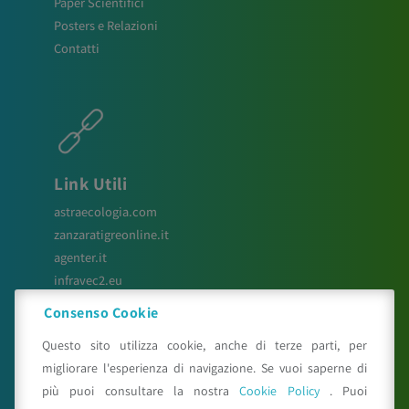
Paper Scientifici
Posters e Relazioni
Contatti
Link Utili
astraecologia.com
zanzaratigreonline.it
agenter.it
infravec2.eu
meteosystem.com
Consenso Cookie
reiprogetti.it
Questo sito utilizza cookie, anche di terze parti, per
migliorare l'esperienza di navigazione. Se vuoi saperne di
più puoi consultare la nostra
Cookie Policy
. Puoi
Seguici su