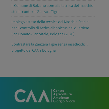
Il Comune di Bolzano apre alla tecnica del maschio
sterile contro la Zanzara Tigre
Impiego esteso della tecnica del Maschio Sterile
per il controllo di Aedes albopictus nel quartiere
San Donato–San Vitale, Bologna (2026)
Contrastare la Zanzara Tigre senza insetticidi: il
progetto del CAA a Bologna