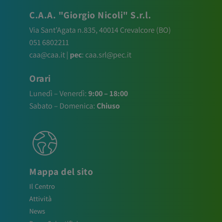
C.A.A. "Giorgio Nicoli" S.r.l.
Via Sant’Agata n.835,
40014
Crevalcore
(BO)
051 6802211
caa@caa.it
|
pec
:
caa.srl@pec.it
Orari
Lunedì – Venerdì:
9:00 – 18:00
Sabato – Domenica:
Chiuso
Mappa del sito
Il Centro
Attività
News