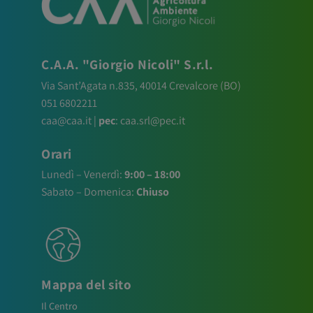
C.A.A. "Giorgio Nicoli" S.r.l.
Via Sant’Agata n.835,
40014
Crevalcore
(BO)
051 6802211
caa@caa.it
|
pec
:
caa.srl@pec.it
Orari
Lunedì – Venerdì:
9:00 – 18:00
Sabato – Domenica:
Chiuso
Mappa del sito
Il Centro