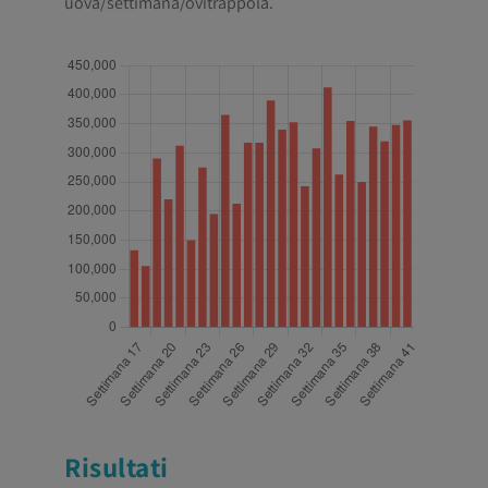
uova/settimana/ovitrappola.
Risultati