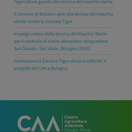
l’agricoltura guarda alla tecnica del maschio sterile
Il Comune di Bolzano apre alla tecnica del maschio
sterile contro la Zanzara Tigre
Impiego esteso della tecnica del Maschio Sterile
per il controllo di Aedes albopictus nel quartiere
San Donato–San Vitale, Bologna (2026)
Contrastare la Zanzara Tigre senza insetticidi: il
progetto del CAA a Bologna