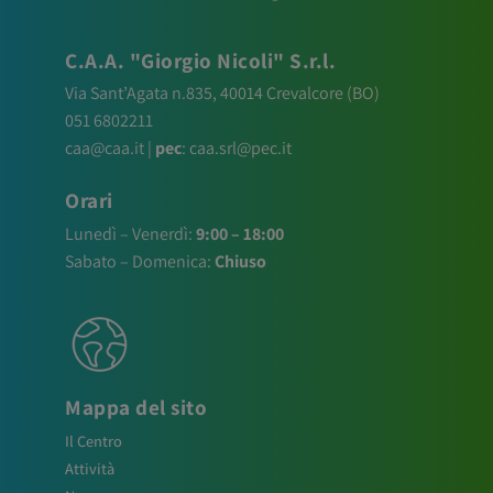
C.A.A. "Giorgio Nicoli" S.r.l.
Via Sant’Agata n.835,
40014
Crevalcore
(BO)
051 6802211
caa@caa.it
|
pec
:
caa.srl@pec.it
Orari
Lunedì – Venerdì:
9:00 – 18:00
Sabato – Domenica:
Chiuso
Mappa del sito
Il Centro
Attività