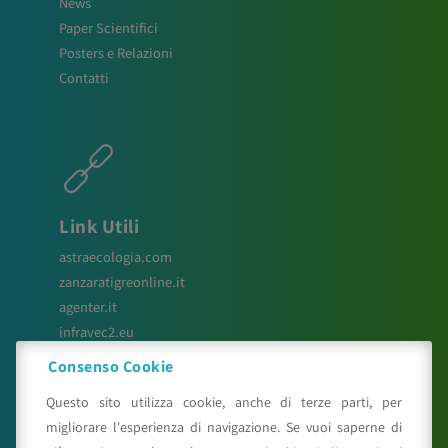
News
Paper Scientifici
Posters e Relazioni
Contatti
Link Utili
astraecologia.com
zanzaratigreonline.it
agenter.it
infravec2.eu
meteosystem.com
Consenso Cookie
reiprogetti.it
Questo sito utilizza cookie, anche di terze parti, per
migliorare l'esperienza di navigazione. Se vuoi saperne di