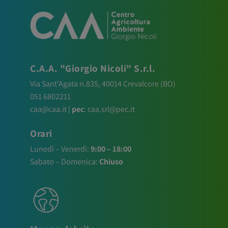
C.A.A. "Giorgio Nicoli" S.r.l.
Via Sant’Agata n.835,
40014
Crevalcore
(BO)
051 6802211
caa@caa.it
|
pec
:
caa.srl@pec.it
Orari
Lunedì – Venerdì:
9:00 – 18:00
Sabato – Domenica:
Chiuso