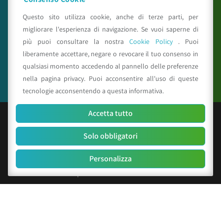
reiprogetti.it
Questo sito utilizza cookie, anche di terze parti, per
migliorare l'esperienza di navigazione. Se vuoi saperne di
più puoi consultare la nostra
Cookie Policy
. Puoi
Seguici su
liberamente accettare, negare o revocare il tuo consenso in
qualsiasi momento accedendo al pannello delle preferenze
nella pagina privacy. Puoi acconsentire all'uso di queste
tecnologie acconsentendo a questa informativa.
Accetta tutto
© Copyright 2025 CAA - all rights reserved
Solo obbligatori
C.F. e P.IVA 01529451203
R.E.A. n. 342491/BO
Personalizza
Cap. Soc. Euro 156.000 i.v.
Codice identificativo società: SUBM70N
Privacy Policy