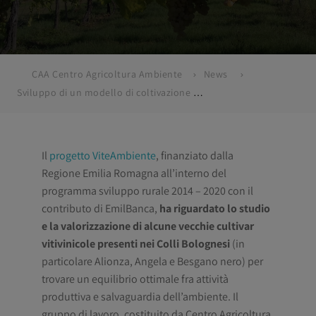
CAA Centro Agricoltura Ambiente
News
Sviluppo di un modello di coltivazione della vite ad elevata sostenibilità ambientale che valorizzi le vecchie cultivar all’interno di habitat naturali nei Colli Bolognesi
Il
progetto ViteAmbiente
, finanziato dalla
Regione Emilia Romagna all’interno del
programma sviluppo rurale 2014 – 2020 con il
contributo di EmilBanca,
ha riguardato lo studio
e la valorizzazione di alcune vecchie cultivar
vitivinicole presenti nei Colli Bolognesi
(in
particolare Alionza, Angela e Besgano nero) per
trovare un equilibrio ottimale fra attività
produttiva e salvaguardia dell’ambiente. Il
gruppo di lavoro, costituito da Centro Agricoltura