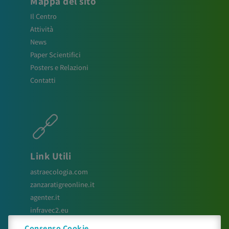
Mappa del sito
Il Centro
Attività
News
Paper Scientifici
Posters e Relazioni
Contatti
Link Utili
astraecologia.com
zanzaratigreonline.it
agenter.it
infravec2.eu
meteosystem.com
Consenso Cookie