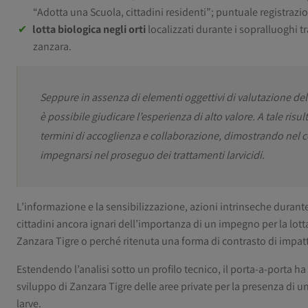
“Adotta una Scuola, cittadini residenti”; puntuale registraz
lotta biologica negli orti
localizzati durante i sopralluoghi t
zanzara.
Seppure in assenza di elementi oggettivi di valutazione dell
è possibile giudicare l’esperienza di alto valore. A tale risu
termini di accoglienza e collaborazione, dimostrando nel c
impegnarsi nel proseguo dei trattamenti larvicidi.
L’informazione e la sensibilizzazione, azioni intrinseche durante
cittadini ancora ignari dell’importanza di un impegno per la lott
Zanzara Tigre o perché ritenuta una forma di contrasto di impatt
Estendendo l’analisi sotto un profilo tecnico, il porta-a-porta ha
sviluppo di Zanzara Tigre delle aree private per la presenza di un
larve.