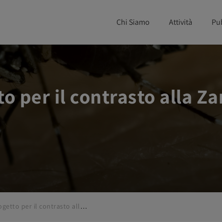
Chi Siamo
Attività
Pu
to per il contrasto alla Z
Continua il progetto per il contrasto alla Zanzara Tigre “Adotta una scuola”