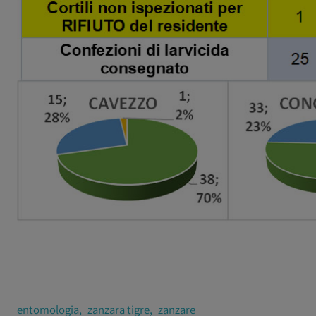
entomologia
zanzara tigre
zanzare