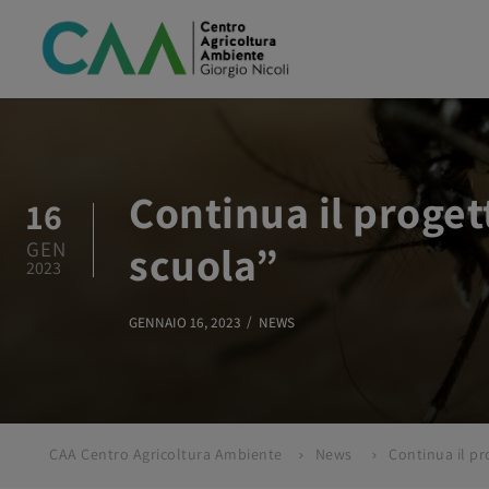
Continua il proget
16
GEN
scuola”
2023
GENNAIO 16, 2023
NEWS
CAA Centro Agricoltura Ambiente
News