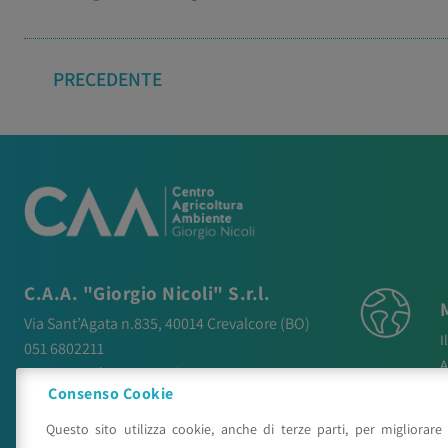
PRECEDENTE
C.A.A. "Giorgio Nicoli" S.r.l.
Via Sant’Agata n.835,
40014
Crevalcore
(BO)
I
051 6802211
A
caa@caa.it
|
pec
:
caa.srl@pec.it
N
Consenso Cookie
P
Orari
Questo sito utilizza cookie, anche di terze parti, per migliorare 
P