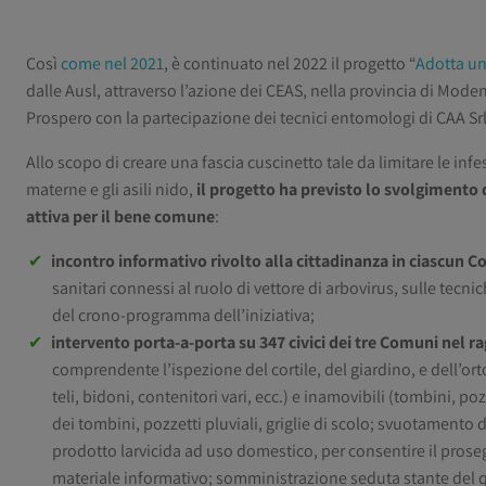
Così
come nel 2021
, è continuato nel 2022 il progetto “
Adotta un
dalle Ausl, attraverso l’azione dei CEAS, nella provincia di Mo
Prospero con la partecipazione dei tecnici entomologi di CAA Srl
Allo scopo di creare una fascia cuscinetto tale da limitare le infe
materne e gli asili nido,
il progetto ha previsto lo svolgimento d
attiva per il bene comune
:
incontro informativo rivolto alla cittadinanza in ciascun 
sanitari connessi al ruolo di vettore di arbovirus, sulle tecnich
del crono-programma dell’iniziativa;
intervento porta-a-porta su 347 civici dei tre Comuni nel ra
comprendente l’ispezione del cortile, del giardino, e dell’orto) 
teli, bidoni, contenitori vari, ecc.) e inamovibili (tombini, poz
dei tombini, pozzetti pluviali, griglie di scolo; svuotamento
prodotto larvicida ad uso domestico, per consentire il proseg
materiale informativo; somministrazione seduta stante del qu