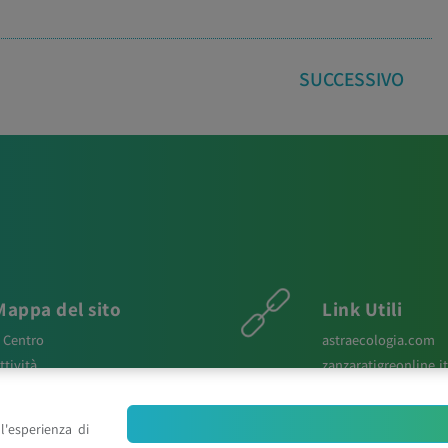
SUCCESSIVO
Mappa del sito
Link Utili
l Centro
astraecologia.com
ttività
zanzaratigreonline.it
ews
agenter.it
aper Scientifici
infravec2.eu
l'esperienza di
osters e Relazioni
meteosystem.com