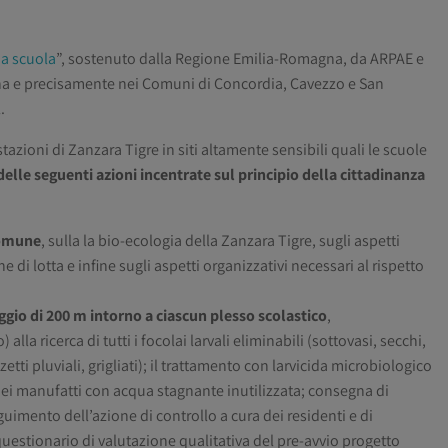
a scuola
”, sostenuto dalla Regione Emilia-Romagna, da ARPAE e
dena e precisamente nei Comuni di Concordia, Cavezzo e San
.
stazioni di Zanzara Tigre in siti altamente sensibili quali le scuole
elle seguenti azioni incentrate sul principio della cittadinanza
Comune
, sulla la bio-ecologia della Zanzara Tigre, sugli aspetti
e di lotta e infine sugli aspetti organizzativi necessari al rispetto
ggio di 200 m intorno a ciascun plesso scolastico
,
alla ricerca di tutti i focolai larvali eliminabili (sottovasi, secchi,
zetti pluviali, grigliati); il trattamento con larvicida microbiologico
 dei manufatti con acqua stagnante inutilizzata; consegna di
uimento dell’azione di controllo a cura dei residenti e di
estionario di valutazione qualitativa del pre-avvio progetto